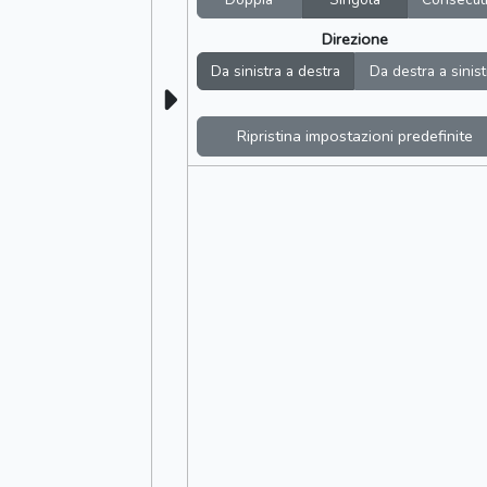
Direzione
Da sinistra a destra
Da destra a sinist
Ripristina impostazioni predefinite