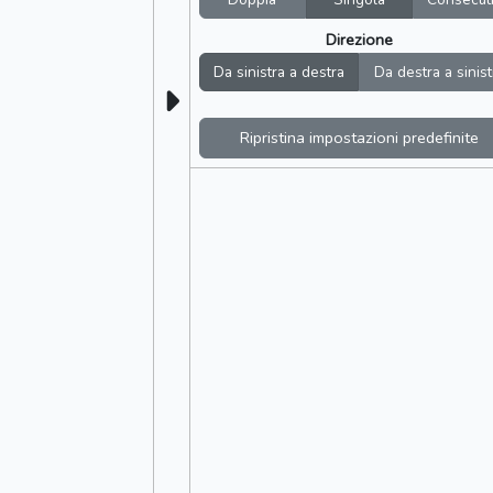
Direzione
Da sinistra a destra
Da destra a sinist
Ripristina impostazioni predefinite