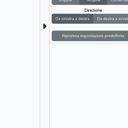
Direzione
Da sinistra a destra
Da destra a sinist
Ripristina impostazioni predefinite